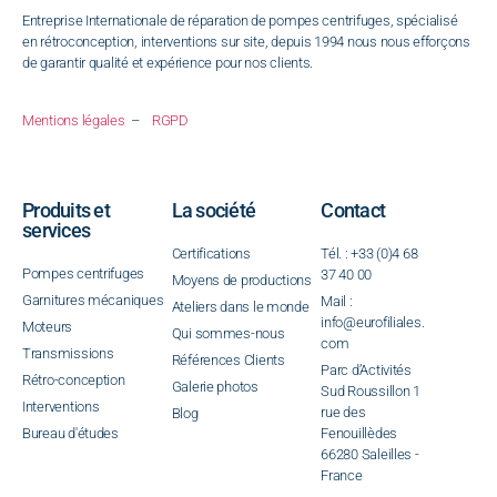
Entreprise Internationale de réparation de pompes centrifuges, spécialisé
en rétroconception, interventions sur site, depuis 1994 nous nous efforçons
de garantir qualité et expérience pour nos clients.
Mentions légales
–
RGPD
Produits et
La société
Contact
services
Certifications
Tél. : +33 (0)4 68
Pompes centrifuges
37 40 00
Moyens de productions
Garnitures mécaniques
Mail :
Ateliers dans le monde
info@eurofiliales.
Moteurs
Qui sommes-nous
com
Transmissions
Références Clients
Parc d’Activités
Rétro-conception
Galerie photos
Sud Roussillon 1
Interventions
rue des
Blog
Bureau d'études
Fenouillèdes
66280 Saleilles -
France